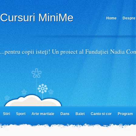
Afla mai multe despre confidentialitate si termeni de utiliz
Cursuri MiniMe
Home
Despre 
Parteneri MiniMe
...pentru copii isteţi! Un proiect al Fundației Nadia C
Stiri
Sport
Arte martiale
Dans
Balet
Canto si cor
Program