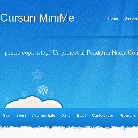
Afla mai multe despre confidentialitate si termeni de utiliz
Cursuri MiniMe
Home
Despre 
Parteneri MiniMe
...pentru copii isteţi! Un proiect al Fundației Nadia C
Stiri
Sport
Arte martiale
Dans
Balet
Canto si cor
Program