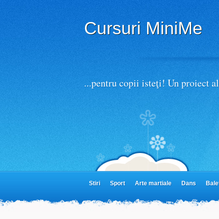
Accept
termeni de utilizare, inclusiv cookies
Cursuri MiniMe
...pentru copii isteţi! Un proiect
Stiri
Sport
Arte martiale
Dans
Bale