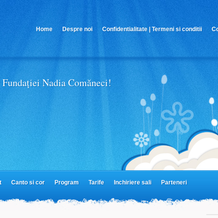
Home
Despre noi
Confidentialitate | Termeni si conditii
Co
Parteneri MiniMe
 al Fundației Nadia Comăneci!
t
Canto si cor
Program
Tarife
Inchiriere sali
Parteneri