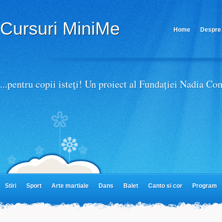
Afla mai multe despre confidentialitate si termeni de utiliz
Cursuri MiniMe
Home
Despre 
Parteneri MiniMe
...pentru copii isteţi! Un proiect al Fundației Nadia C
Stiri
Sport
Arte martiale
Dans
Balet
Canto si cor
Program