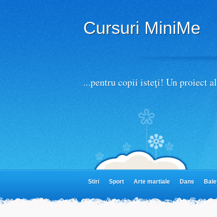
Accept
termeni de utilizare, inclusiv cookies
Cursuri MiniMe
...pentru copii isteţi! Un proiect
Stiri
Sport
Arte martiale
Dans
Bale