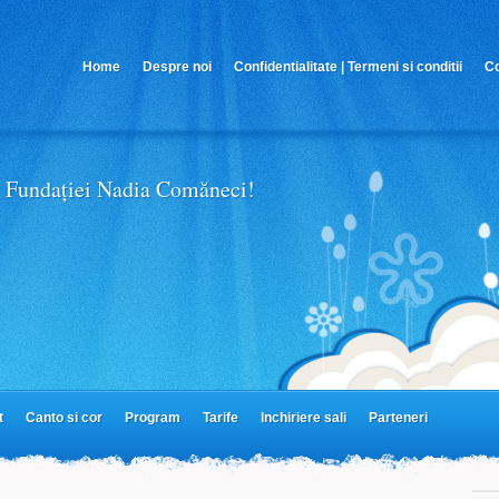
Home
Despre noi
Confidentialitate | Termeni si conditii
Co
Parteneri MiniMe
 al Fundației Nadia Comăneci!
t
Canto si cor
Program
Tarife
Inchiriere sali
Parteneri