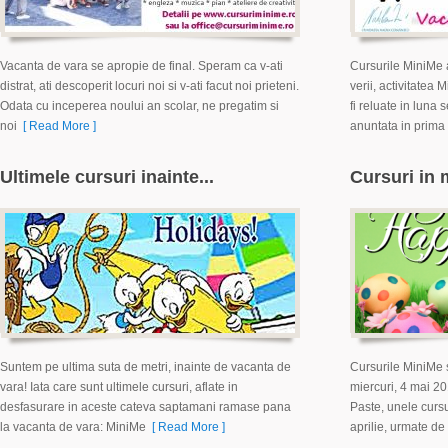
Vacanta de vara se apropie de final. Speram ca v-ati
Cursurile MiniMe a
distrat, ati descoperit locuri noi si v-ati facut noi prieteni.
verii, activitatea
Odata cu inceperea noului an scolar, ne pregatim si
fi reluate in luna
noi
[ Read More ]
anuntata in prim
Ultimele cursuri inainte...
Cursuri in 
Suntem pe ultima suta de metri, inainte de vacanta de
Cursurile MiniMe 
vara! Iata care sunt ultimele cursuri, aflate in
miercuri, 4 mai 20
desfasurare in aceste cateva saptamani ramase pana
Paste, unele cursu
la vacanta de vara: MiniMe
[ Read More ]
aprilie, urmate de