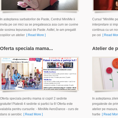
In asteptarea sarbatorilor de Paste, Centrul MiniMe ii
Cursul “MiniMe pe 
invita pe cei mici sa se pregateasca asa cum se cuvine
interpretare si imp
de sosirea Iepurasului de Paste. Astfel, le-am pregatit
continua cu un nou
copiilor un atelier
[ Read More ]
pe cei
[ Read Mor
Oferta speciala mama...
Atelier de 
Oferta speciala pentru mama si copii! 2 sedinte
In asteptarea zile
gratuite! Platesti 4 sedinte si partici la 6! Oferta este
pregateste de prima
valabila pentru cursurile: - MiniMe AeroDance - curs de
atelier pe masura.
dans si aerobic
[ Read More ]
hartie
[ Read More