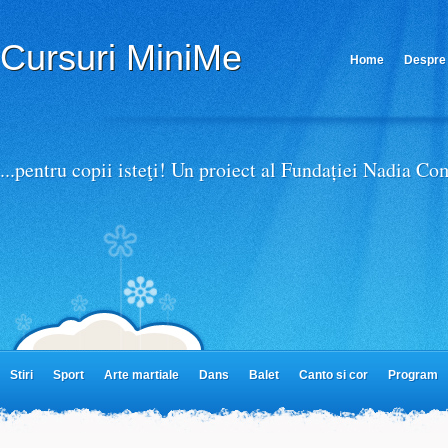
Afla mai multe despre confidentialitate si termeni de utiliz
Cursuri MiniMe
Home
Despre 
Parteneri MiniMe
...pentru copii isteţi! Un proiect al Fundației Nadia C
Stiri
Sport
Arte martiale
Dans
Balet
Canto si cor
Program