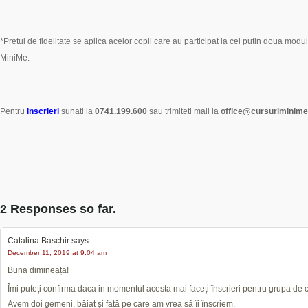
*Pretul de fidelitate se aplica acelor copii care au participat la cel putin doua modul
MiniMe.
Pentru
inscrieri
sunati la
0741.199.600
sau trimiteti mail la
office@cursuriminime
2 Responses so far.
Catalina Baschir
says:
December 11, 2019 at 9:04 am
Buna dimineața!
Îmi puteți confirma daca in momentul acesta mai faceți înscrieri pentru grupa de 
Avem doi gemeni, băiat și fată pe care am vrea să îi înscriem.