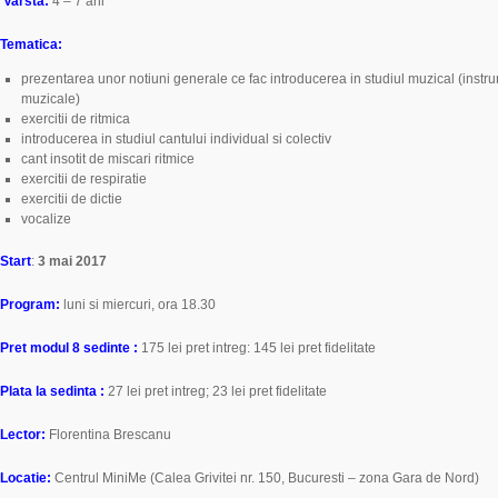
Varsta:
4 – 7 ani
Tematica:
prezentarea unor notiuni generale ce fac introducerea in studiul muzical (instru
muzicale)
exercitii de ritmica
introducerea in studiul cantului individual si colectiv
cant insotit de miscari ritmice
exercitii de respiratie
exercitii de dictie
vocalize
Start
:
3 mai 2017
Program:
luni si miercuri, ora 18.30
Pret modul 8 sedinte :
175 lei pret intreg: 145 lei pret fidelitate
Plata la sedinta :
27 lei pret intreg; 23 lei pret fidelitate
Lector:
Florentina Brescanu
Locatie:
Centrul MiniMe (Calea Grivitei nr. 150, Bucuresti – zona Gara de Nord)