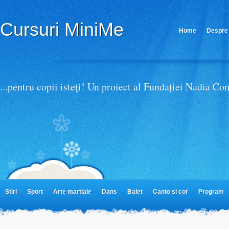
Afla mai multe despre confidentialitate si termeni de utiliz
Cursuri MiniMe
Home
Despre 
Parteneri MiniMe
...pentru copii isteţi! Un proiect al Fundației Nadia C
Stiri
Sport
Arte martiale
Dans
Balet
Canto si cor
Program