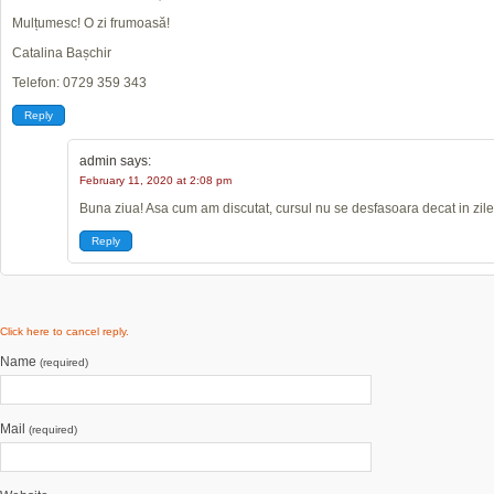
Mulțumesc! O zi frumoasă!
Catalina Bașchir
Telefon: 0729 359 343
Reply
admin
says:
February 11, 2020 at 2:08 pm
Buna ziua! Asa cum am discutat, cursul nu se desfasoara decat in zilele
Reply
Click here to cancel reply.
Name
(required)
Mail
(required)