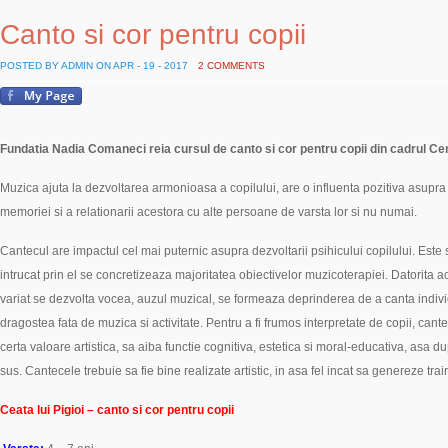
Canto si cor pentru copii
POSTED BY ADMIN ON APR - 19 - 2017
2 COMMENTS
Fundatia Nadia Comaneci reia cursul de canto si cor pentru copii din cadrul Cen
Muzica ajuta la dezvoltarea armonioasa a copilului, are o influenta pozitiva asupra d
memoriei si a relationarii acestora cu alte persoane de varsta lor si nu numai.
Cantecul are impactul cel mai puternic asupra dezvoltarii psihicului copilului. Este 
intrucat prin el se concretizeaza majoritatea obiectivelor muzicoterapiei. Datorita acce
variat se dezvolta vocea, auzul muzical, se formeaza deprinderea de a canta indivi
dragostea fata de muzica si activitate. Pentru a fi frumos interpretate de copii, cant
certa valoare artistica, sa aiba functie cognitiva, estetica si moral-educativa, asa 
sus. Cantecele trebuie sa fie bine realizate artistic, in asa fel incat sa genereze trair
Ceata lui Pigioi – canto si cor pentru copii